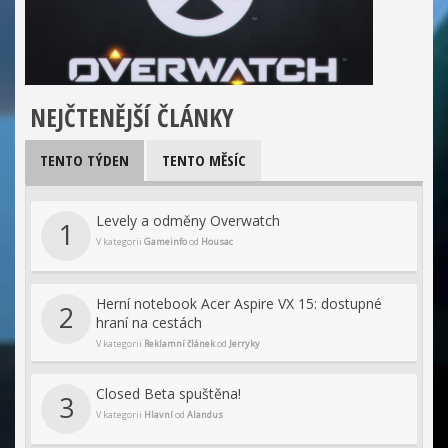
NEJČTENĚJŠÍ ČLÁNKY
TENTO TÝDEN
TENTO MĚSÍC
Levely a odměny Overwatch
1
V kategorii
Gameinfo
od
Housac
Herní notebook Acer Aspire VX 15: dostupné
2
hraní na cestách
V kategorii
Reklamní článek
od
Jerryky
Closed Beta spuštěna!
3
V kategorii
Hlavní
od
Alandus