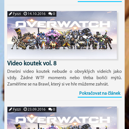
Fyzzi
14.10.2016
0
Video koutek vol. 8
Dnešní video koutek nebude o obvyklých videích jako
vždy. Žádné WTF moments nebo třeba bořiči mýtů.
Zaměříme se na Brawl, který si ve hře můžeme zahrát.
Pokračovat na článek
Fyzzi
23.09.2016
0