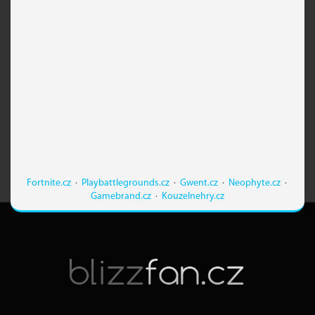
Fortnite.cz
·
Playbattlegrounds.cz
·
Gwent.cz
·
Neophyte.cz
·
Gamebrand.cz
·
Kouzelnehry.cz