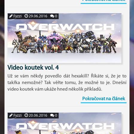
Fyzzi
29.06.2016
0
Video koutek vol. 4
Už se vám někdy povedlo dát hexakill? Říkáte si, že je to
takřka nemožné? Tak věřte tomu, že možné to je. Dnešní
video koutek vám ukáže hned několik příkladů.
Pokračovat na článek
Fyzzi
20.06.2016
0