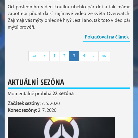
Od posledního video koutku uběhlo pár dní a tak máme
zapotřebí přidat další zajímavé video ze světa Overwatch.
Zajímají vás mýty ohledně hry? Jestli ano, tak toto video pár
mýtů prověří.
Pokračovat na článek
««
«
1
2
3
4
»
»»
AKTUÁLNÍ SEZÓNA
Momentálně probíhá
22. sezóna
Začátek sezóny:
7. 5. 2020
Konec sezóny:
2. 7. 2020