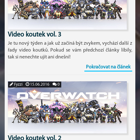
Video koutek vol. 3
Je tu nový týden a jak už začíná být zvykem, vychází další z
řady video koutků. Pokud se vám předchozí články líbily,
tak si nenechte ujít ani dnešní!
Pokračovat na článek
Fyzzi
15.06.2016
0
Video koutek vol. 2