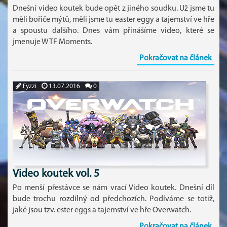
Dnešní video koutek bude opět z jiného soudku. Už jsme tu
měli bořiče mýtů, měli jsme tu easter eggy a tajemství ve hře
a spoustu dalšího. Dnes vám přinášíme video, které se
jmenuje WTF Moments.
Pokračovat na článek
Fyzzi
13.07.2016
0
Video koutek vol. 5
Po menší přestávce se nám vrací Video koutek. Dnešní díl
bude trochu rozdílný od předchozích. Podíváme se totiž,
jaké jsou tzv. ester eggs a tajemství ve hře Overwatch.
Pokračovat na článek