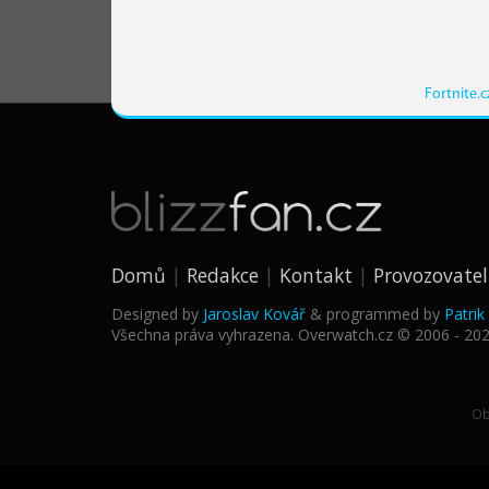
Fortnite.c
Domů
Redakce
Kontakt
Provozovatel
Designed by
Jaroslav Kovář
& programmed by
Patri
Všechna práva vyhrazena. Overwatch.cz © 2006 - 20
Ob