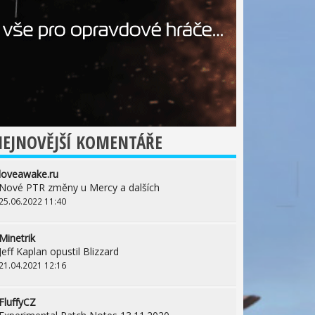
EJNOVĚJŠÍ KOMENTÁŘE
loveawake.ru
Nové PTR změny u Mercy a dalších
25.06.2022 11:40
Minetrik
Jeff Kaplan opustil Blizzard
21.04.2021 12:16
FluffyCZ