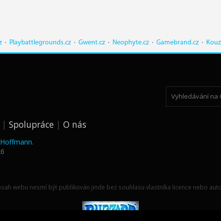
z
·
Playbattlegrounds.cz
·
Gwent.cz
·
Neophyte.cz
·
Gamebrand.cz
·
Kouz
Spolupráce
O nás
k Hoffmann
.
26
sah webu nesmí být publikován jinde bez souhlasu vlastníka licence nebo auto