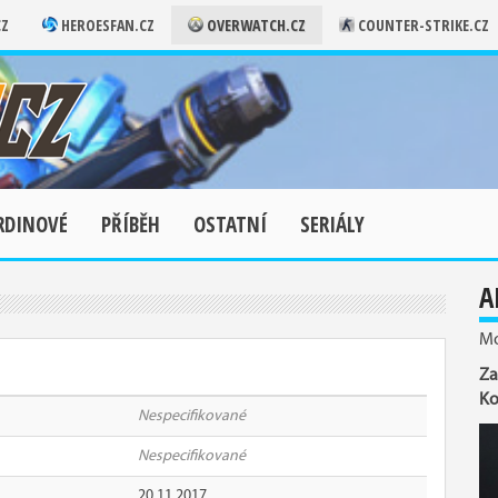
CZ
HEROESFAN.CZ
OVERWATCH.CZ
COUNTER-STRIKE.CZ
RDINOVÉ
PŘÍBĚH
OSTATNÍ
SERIÁLY
A
Mo
Za
Ko
Nespecifikované
Nespecifikované
20.11.2017