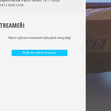
Experimental Patch Notes 13.11.2020
19.11.2020 13:26
STREAMEŘI
Námi vybraní streameři aktuálně nevysílají
Přejít do sekce streamu