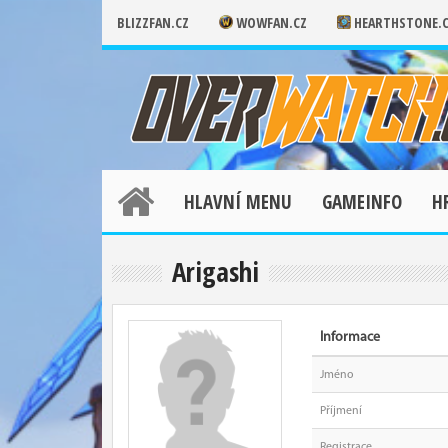
BLIZZFAN.CZ
WOWFAN.CZ
HEARTHSTONE.
HLAVNÍ MENU
GAMEINFO
H
Arigashi
Informace
Jméno
Příjmení
Registrace