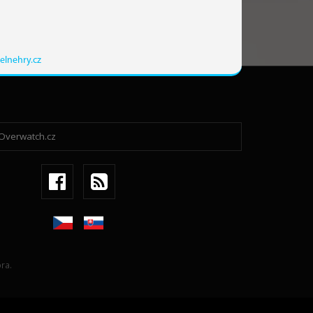
elnehry.cz
ra.