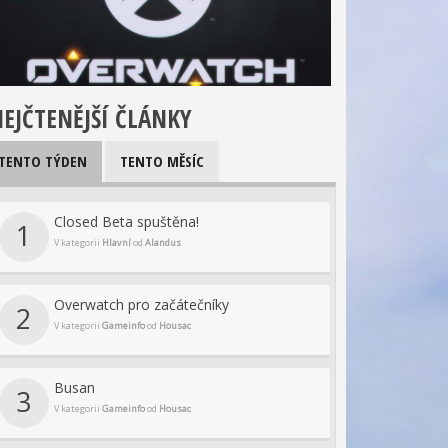
EJČTENĚJŠÍ ČLÁNKY
TENTO TÝDEN
TENTO MĚSÍC
Closed Beta spuštěna!
1
V kategorii
Hlavní
od
Alandus
Overwatch pro začátečníky
2
V kategorii
Gameinfo
od
Housac
Busan
3
V kategorii
Gameinfo
od
Housac