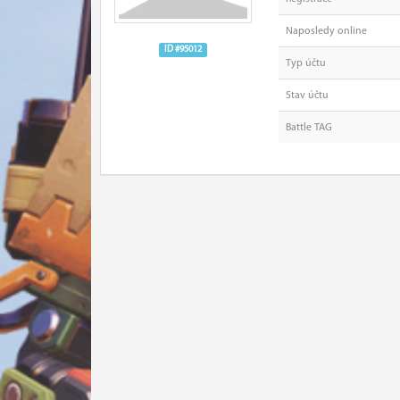
Naposledy online
ID #95012
Typ účtu
Stav účtu
Battle TAG