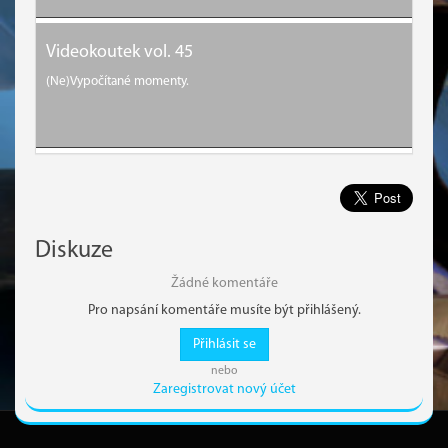
Videokoutek vol. 45
(Ne)Vypočítané momenty.
Diskuze
Žádné komentáře
Pro napsání komentáře musíte být přihlášený.
Přihlásit se
nebo
Zaregistrovat nový účet