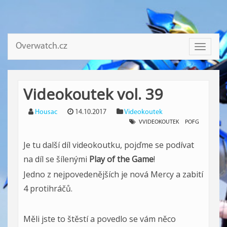
Overwatch.cz
Toggle
navigati
Videokoutek vol. 39
Housac
14.10.2017
Videokoutek
VVIDEOKOUTEK
POFG
Je tu další díl videokoutku, pojďme se podívat
na díl se šílenými
Play of the Game
!
Jedno z nejpovedenějších je nová Mercy a zabití
4 protihráčů.
Měli jste to štěstí a povedlo se vám něco