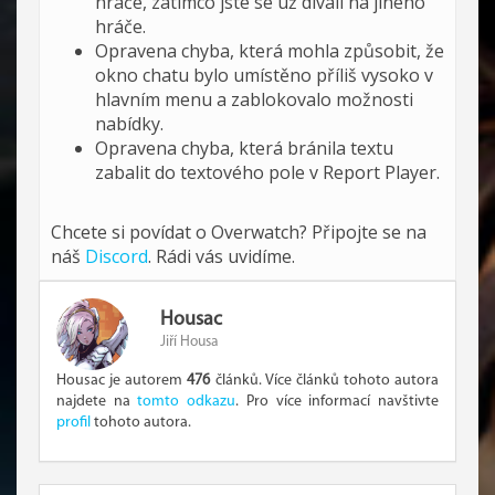
hráče, zatímco jste se už dívali na jiného
hráče.
Opravena chyba, která mohla způsobit, že
okno chatu bylo umístěno příliš vysoko v
hlavním menu a zablokovalo možnosti
nabídky.
Opravena chyba, která bránila textu
zabalit do textového pole v Report Player.
Chcete si povídat o Overwatch? Připojte se na
náš
Discord
. Rádi vás uvidíme.
Housac
Jiří Housa
Housac je autorem
476
článků. Více článků tohoto autora
najdete na
tomto odkazu
. Pro více informací navštivte
profil
tohoto autora.