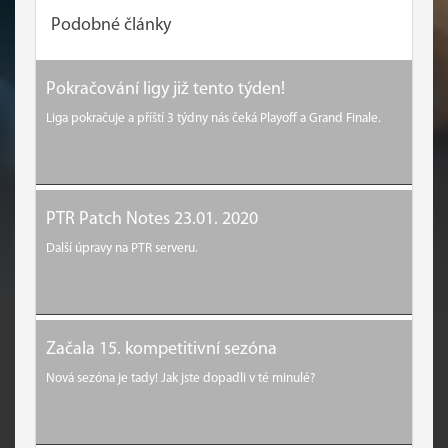
Podobné články
Pokračování ligy již tento týden!
Liga pokračuje a příští 3 týdny nás čeká Playoff a Grand Finale.
PTR Patch Notes 23.01. 2020
Další úpravy na PTR serveru.
Začala 15. kompetitivní sezóna
Nová sezóna je tady! Jak jste dopadli v té minulé?