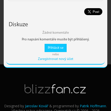
Diskuze
Žádné komentáře
Pro napsání komentáře musíte být přihlášený.
Přihlásit se
nebo
Zaregistrovat nový účet
Designed by
Jaroslav Kovář
& programmed by
Patrik Hoffmann
.
Všechna práva vyhrazena. Overwatch.cz © 2006 - 2026