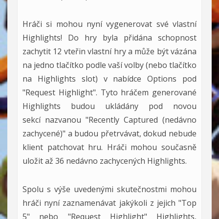
Hráči si mohou nyní vygenerovat své vlastní
Highlights! Do hry byla přidána schopnost
zachytit 12 vteřin vlastní hry a může být vázána
na jedno tlačítko podle vaší volby (nebo tlačítko
na Highlights slot) v nabídce Options pod
"Request Highlight". Tyto hráčem generované
Highlights budou ukládány pod novou
sekcí nazvanou "Recently Captured (nedávno
zachycené)" a budou přetrvávat, dokud nebude
klient patchovat hru. Hráči mohou současně
uložit až 36 nedávno zachycených Highlights.
Spolu s výše uvedenými skutečnostmi mohou
hráči nyní zaznamenávat jakýkoli z jejich "Top
5" nebo "Request Highlight" Highlights,