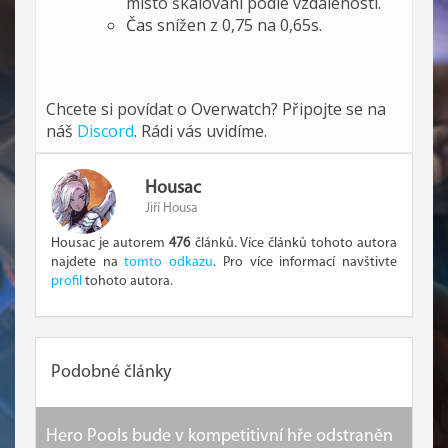
místo škálování podle vzdálenosti.
Čas snížen z 0,75 na 0,65s.
Chcete si povídat o Overwatch? Připojte se na
náš
Discord
. Rádi vás uvidíme.
Housac
Jiří Housa
Housac je autorem
476
článků. Více článků tohoto autora
najdete na
tomto odkazu
. Pro více informací navštivte
profil
tohoto autora.
Podobné články
Hero Pools bude v kompetitivní hře odstraněn