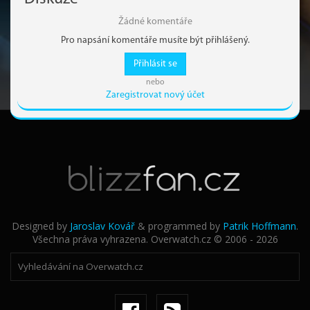
Žádné komentáře
Pro napsání komentáře musíte být přihlášený.
Přihlásit se
nebo
Zaregistrovat nový účet
Designed by
Jaroslav Kovář
& programmed by
Patrik Hoffmann
.
Všechna práva vyhrazena. Overwatch.cz © 2006 - 2026