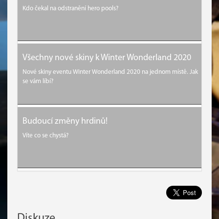
Kdo čekal na odstranění hero pools?
Všechny nové skiny k Winter Wonderland 2020
Nové skiny eventu Winter Wonderland 2020 na jednom místě. Jak
se vám líbí?
Budoucí změny hrdinů!
Víte co se chystá?
Diskuze