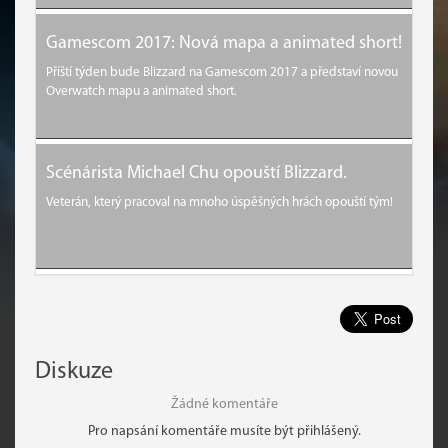
Gamescom 2017: Nová mapa a animated short!
Příští týden bude Blizzard na Gamescom 2017 a představí novou
Overwatch mapu a animated short.
Scénárista Michael Chu opouští Blizzard.
Veterán, který pracoval na mnoho úspěšných hrách opouští tým!
Diskuze
Žádné komentáře
Pro napsání komentáře musíte být přihlášený.