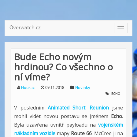
Overwatch.cz
Toggle
navigati
Bude Echo novým
hrdinou? Co všechno o
ní víme?
Housac
09.11.2018
Novinky
ECHO
V posledním
Animated Short: Reunion
jsme
mohli vidět novou postavu se jménem
Echo
.
Byla uzavřena uvnitř payloadu na
vojenském
nákladním vozidle
mapy
Route 66
. McCree ji na