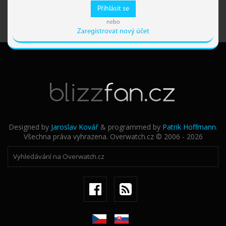
Přihlásit se
nebo
Zaregistrovat nový účet
Designed by
Jaroslav Kovář
& programmed by
Patrik Hoffmann
.
Všechna práva vyhrazena. Overwatch.cz © 2006 - 2026