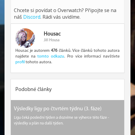
Chcete si povídat o Overwatch? Připojte se na
náš
Discord
. Rádi vás uvidíme.
Housac
Jiří Housa
Housac je autorem
476
článků. Více článků tohoto autora
najdete na
tomto odkazu
. Pro více informací navštivte
profil
tohoto autora.
Podobné články
Výsledky ligy po čtvrtém týdnu (3. fáze)
Ligu čeká poslední týden a dozvíme se výherce této fáze -
výsledky a plán na další týden.