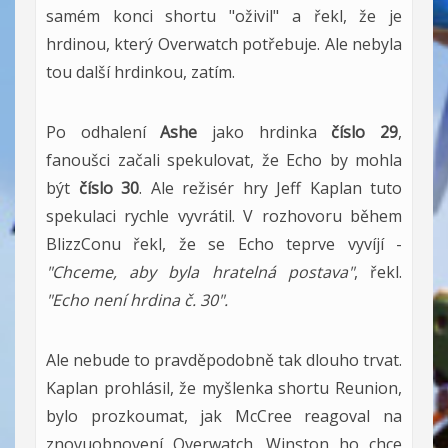
samém konci shortu "oživil" a řekl, že je
hrdinou, který Overwatch potřebuje. Ale nebyla
tou další hrdinkou, zatím.
Po odhalení
Ashe
jako hrdinka
číslo 29
,
fanoušci začali spekulovat, že Echo by mohla
být
číslo 30
. Ale režisér hry Jeff Kaplan tuto
spekulaci rychle vyvrátil. V rozhovoru během
BlizzConu řekl, že se Echo teprve vyvíjí -
"Chceme, aby byla hratelná postava"
, řekl.
"Echo není hrdina č. 30".
Ale nebude to pravděpodobně tak dlouho trvat.
Kaplan prohlásil, že myšlenka shortu Reunion,
bylo prozkoumat, jak McCree reagoval na
znovuobnovení Overwatch. Winston ho chce