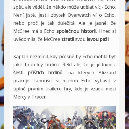
zpět, ale věděl, že někdo může udělat víc - Echo.
Není jisté, jestli zbytek Overwatch ví o Echo,
nebo proč je tak důležitá. Ale je jasné, že
McCree má s Echo
společnou historii
. Hned si
uvědomila, že McCree
ztratil
svou
levou paži
.
Kaplan nezmínil, kdy přesně by Echo mohla být
jako hratelný hrdina. Řekl ale, že je jedním z
šesti příštích hrdinů
, na kterých Blizzard
pracuje. Fanoušci si mohou Echo vybavit v
úplně prvním traileru hry, kde je vzadu mezi
Mercy a Tracer.