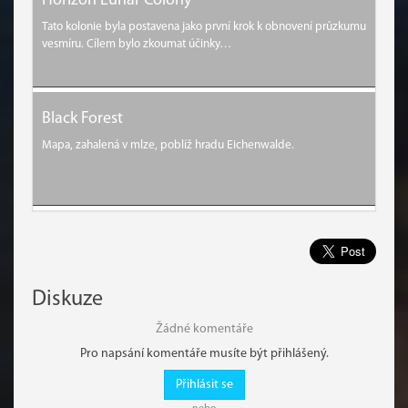
Horizon Lunar Colony
Tato kolonie byla postavena jako první krok k obnovení průzkumu
vesmíru. Cílem bylo zkoumat účinky…
Black Forest
Mapa, zahalená v mlze, poblíž hradu Eichenwalde.
Diskuze
Žádné komentáře
Pro napsání komentáře musíte být přihlášený.
Přihlásit se