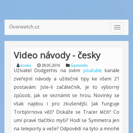
Overwatch.cz
Toggle
navigati
Video návody - česky
kovka
28.05.2016
Gameinfo
Uživatel Dodgethis na svém
youtube
kanále
zveřejnil návody a užitečné tipy ke všem 21
postavám. Jste-li začátečník, je to výborný
způsob, jak se seznámit se hrou. Novinky se
však najdou i pro zkušenější. Jak funguje
Torbjörnova věž? Dokáže se Tracer léčit? Co
umí pravé tlačítko myši? Hodí se Symmetra jen
na teleporty a veže? Odpovědi na tyto a mnohé