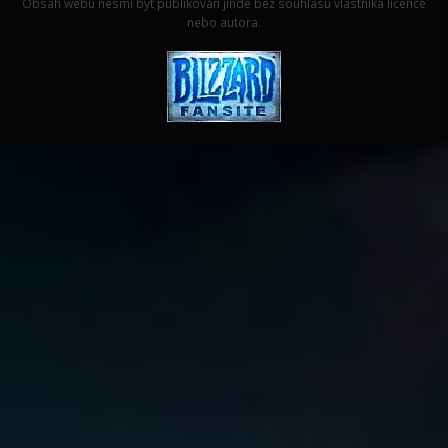
Obsah webu nesmí být publikován jinde bez souhlasu vlastníka licence
nebo autora.