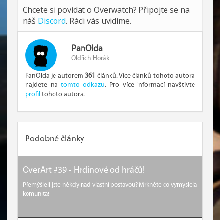
Chcete si povídat o Overwatch? Připojte se na
náš
Discord
. Rádi vás uvidíme.
PanOlda
Oldřich Horák
PanOlda je autorem
361
článků. Více článků tohoto autora
najdete na
tomto odkazu
. Pro více informací navštivte
profil
tohoto autora.
Podobné články
OverArt #39 - Hrdinové od hráčů!
Přemýšleli jste někdy nad vlastní postavou? Mrkněte co vymyslela
komunita!