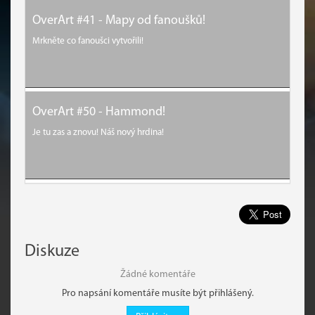
OverArt #41 - Mapy od fanoušků!
Mrkněte co fanoušci vytvořili!
OverArt #50 - Hammond!
Je tu zas a znovu! Náš nový hrdina!
Diskuze
Žádné komentáře
Pro napsání komentáře musíte být přihlášený.