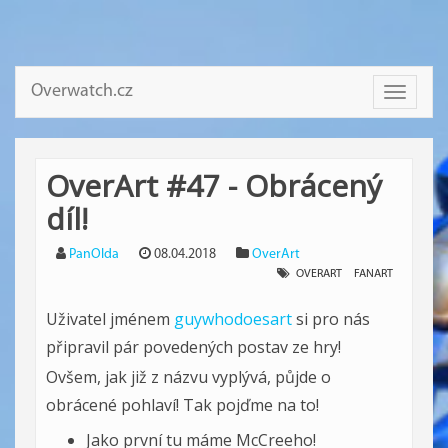
Overwatch.cz
Toggle
navigati
OverArt #47 - Obrácený
díl!
PanOlda
08.04.2018
OverArt
OVERART
FANART
Uživatel jménem
guywhodoesart
si pro nás
připravil pár povedených postav ze hry!
Ovšem, jak již z názvu vyplývá, půjde o
obrácené pohlaví! Tak pojďme na to!
Jako první tu máme McCreeho!