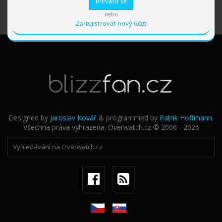
Přihlásit se
nebo
Zaregistrovat nový účet
Designed by
Jaroslav Kovář
& programmed by
Patrik Hoffmann
.
Všechna práva vyhrazena. Overwatch.cz © 2006 - 2026