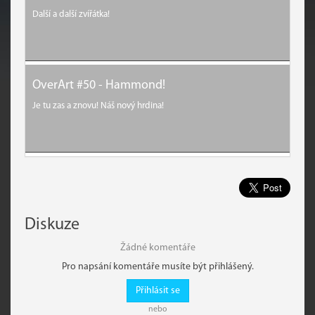
Další a další zvířátka!
OverArt #50 - Hammond!
Je tu zas a znovu! Náš nový hrdina!
Diskuze
Žádné komentáře
Pro napsání komentáře musíte být přihlášený.
Přihlásit se
nebo