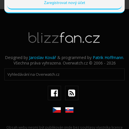
Zaregistrovat nový účet
Designed by
Jaroslav Kovář
& programmed by
Patrik Hoffmann
.
Všechna práva vyhrazena. Overwatch.cz © 2006 - 2026
Obsah webu nesmí být publikován jinde bez souhlasu vlastníka licence