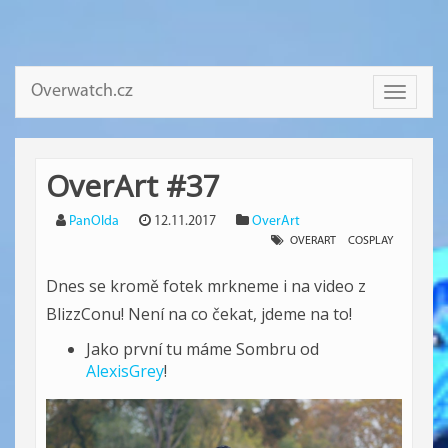
Overwatch.cz
Toggle
navigati
OverArt #37
PanOlda
12.11.2017
OverArt
OVERART
COSPLAY
Dnes se kromě fotek mrkneme i na video z
BlizzConu! Není na co čekat, jdeme na to!
Jako první tu máme Sombru od
AlexisGrey
!