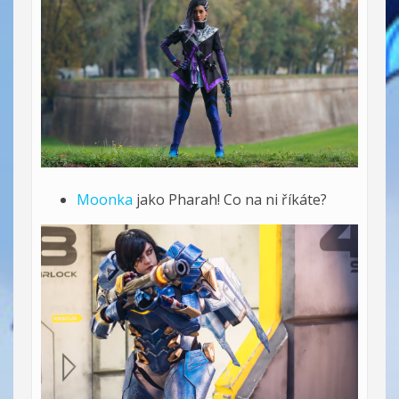
Moonka
jako Pharah! Co na ni říkáte?