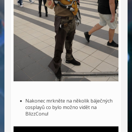
Nakonec mrkněte na několik báječných
cosplayů co bylo možno vidět na
BlizzConu!