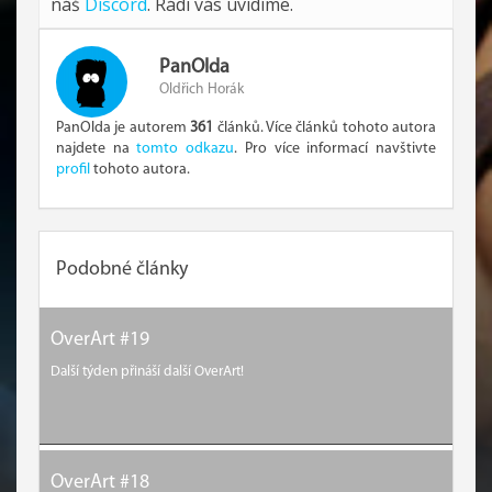
náš
Discord
. Rádi vás uvidíme.
PanOlda
Oldřich Horák
PanOlda je autorem
361
článků. Více článků tohoto autora
najdete na
tomto odkazu
. Pro více informací navštivte
profil
tohoto autora.
Podobné články
OverArt #19
Další týden přináší další OverArt!
OverArt #18