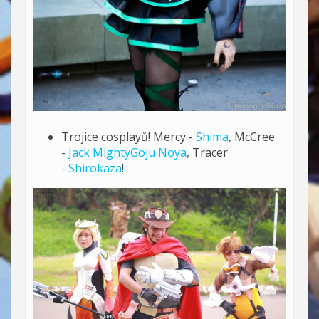
Trojice cosplayů! Mercy -
Shima
, McCree
-
Jack MightyGoju Noya
, Tracer
-
Shirokaza
!