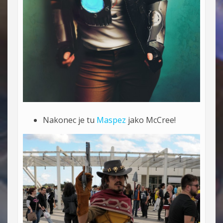
Nakonec je tu
Maspez
jako McCree!