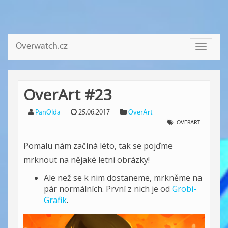
Overwatch.cz
Toggle
navigati
OverArt #23
PanOlda
25.06.2017
OverArt
OVERART
Pomalu nám začíná léto, tak se pojďme
mrknout na nějaké letní obrázky!
Ale než se k nim dostaneme, mrkněme na
pár normálních. První z nich je od
Grobi-
Grafik
.