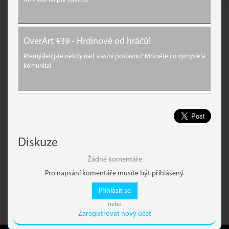
OverArt #39 - Hrdinové od hráčů!
Přemýšleli jste někdy nad vlastní postavou? Mrkněte co vymyslela
komunita!
Diskuze
Žádné komentáře
Pro napsání komentáře musíte být přihlášený.
Přihlásit se
nebo
Zaregistrovat nový účet