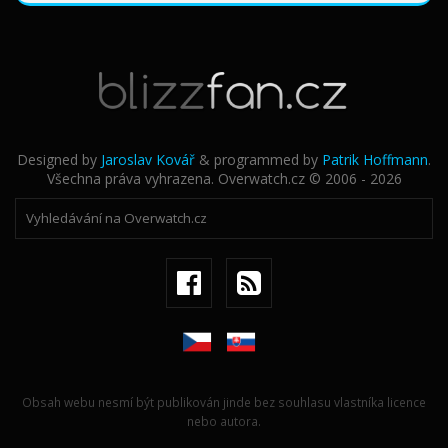
Designed by
Jaroslav Kovář
& programmed by
Patrik Hoffmann
.
Všechna práva vyhrazena. Overwatch.cz © 2006 - 2026
Obsah webu nesmí být publikován jinde bez souhlasu vlastníka licence
nebo autora.