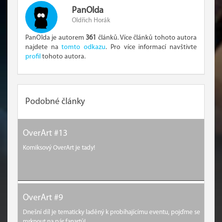
PanOlda
Oldřich Horák
PanOlda je autorem
361
článků. Více článků tohoto autora
najdete na
tomto odkazu
. Pro více informací navštivte
profil
tohoto autora.
Podobné články
OverArt #13
Komiksový OverArt je tady!
OverArt #9
Dnešní díl je tematicky laděný k probíhajícímu eventu, pojďme se
mrknout na pár fanartů!