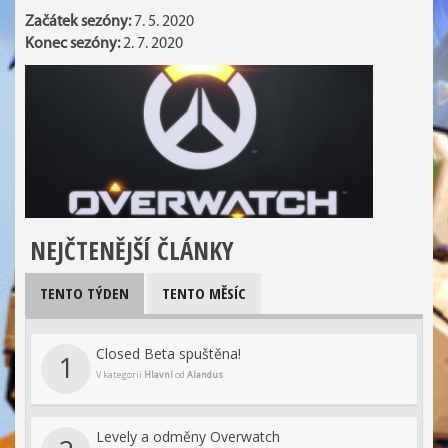
Začátek sezóny:
7. 5. 2020
Konec sezóny:
2. 7. 2020
NEJČTENĚJŠÍ ČLÁNKY
TENTO TÝDEN
TENTO MĚSÍC
Closed Beta spuštěna!
1
V kategorii
Hlavní
od
Alandus
Levely a odměny Overwatch