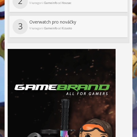
2
V kategorii
Gameinfo
od
Housac
Overwatch pro nováčky
3
V kategorii
Gameinfo
od
Kizuoto